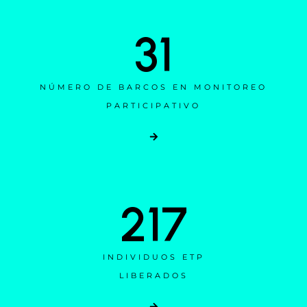
31
NÚMERO DE BARCOS EN MONITOREO
PARTICIPATIVO
217
INDIVIDUOS ETP
LIBERADOS