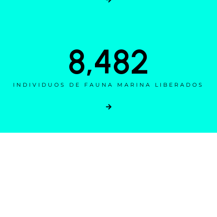
8,482
INDIVIDUOS DE FAUNA MARINA LIBERADOS