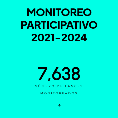
MONITOREO
PARTICIPATIVO
2021-2024
7,638
NÚMERO DE LANCES
MONITOREADOS